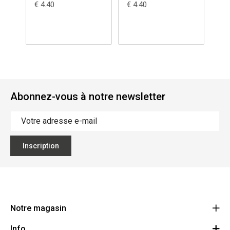
€ 4.40
€ 4.40
€ 4
Ocimum basilicum
Br
Abonnez-vous à notre newsletter
Inscription
Notre magasin
Info
Ecoflora