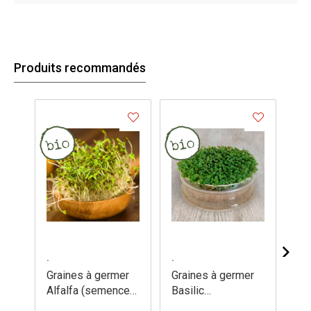
Produits recommandés
.
.
.
Graines à germer
Graines à germer
Gr
Alfalfa (semences)
Basilic
Br
- Medicago sativa
(semences) -
(s