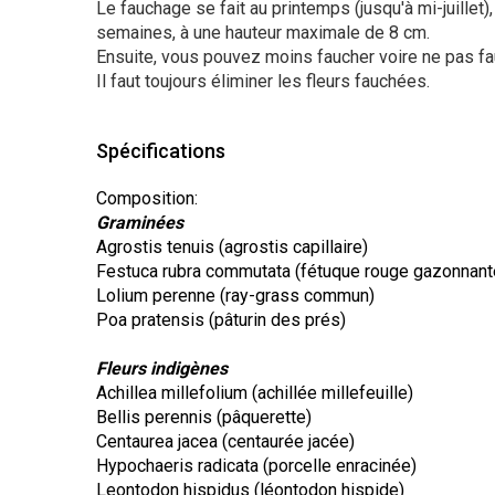
Le fauchage se fait au printemps (jusqu'à mi-juillet),
semaines, à une hauteur maximale de 8 cm.
Ensuite, vous pouvez moins faucher voire ne pas f
Il faut toujours éliminer les fleurs fauchées.
Spécifications
Composition:
Graminées
Agrostis tenuis (agrostis capillaire)
Festuca rubra commutata (fétuque rouge gazonnant
Lolium perenne (ray-grass commun)
Poa pratensis (pâturin des prés)
Fleurs indigènes
Achillea millefolium (achillée millefeuille)
Bellis perennis (pâquerette)
Centaurea jacea (centaurée jacée)
Hypochaeris radicata (porcelle enracinée)
Leontodon hispidus (léontodon hispide)