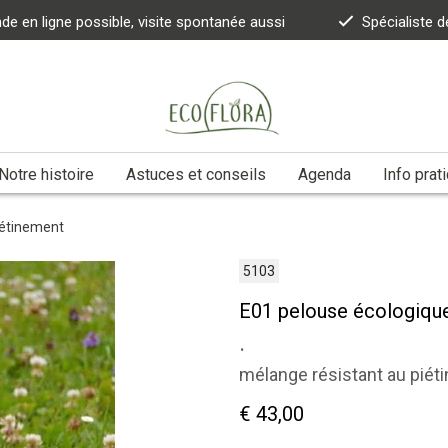
 en ligne possible, visite spontanée aussi
Spécialiste d
Notre histoire
Astuces et conseils
Agenda
Info prat
iétinement
5103
E01 pelouse écologique
.
mélange résistant au piét
€ 43,00