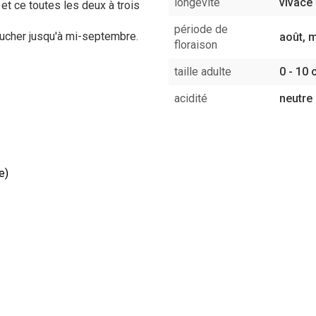
longévité
vivace
 et ce toutes les deux à trois
période de
aucher jusqu'à mi-septembre.
août, m
floraison
taille adulte
0 - 10 
acidité
neutre
e)