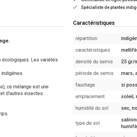
Spécialiste de plantes indi
Caractéristiques
répartition
indigè
ange.
caractéristiques
mellifè
 écologiques. Les variétés
densité du semis
25 gr/
 indigènes.
période de semis
mars, a
fauchage
si pos
ée), ce mélange est une
 et d'autres insectes.
emplacement
soleil
humidité du sol
sec, n
mps.
sablon
type de sol
humifè