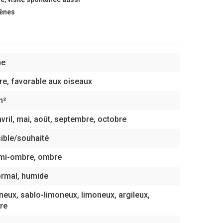
gènes
ne
re, favorable aux oiseaux
m²
vril, mai, août, septembre, octobre
sible/souhaité
, mi-ombre, ombre
ormal, humide
neux, sablo-limoneux, limoneux, argileux,
re