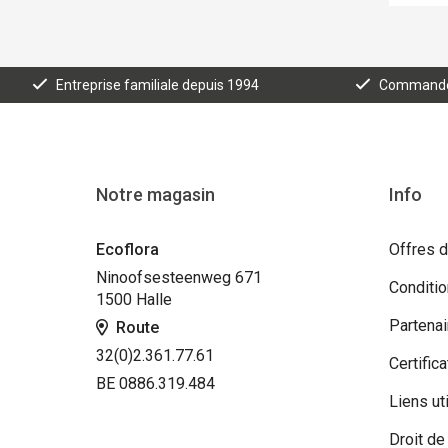
Entreprise familiale depuis 1994
Commande e
Notre magasin
Info
Ecoflora
Offres d
Ninoofsesteenweg 671
Conditi
1500 Halle
Partenai
Route
32(0)2.361.77.61
Certifica
BE 0886.319.484
Liens ut
Droit de