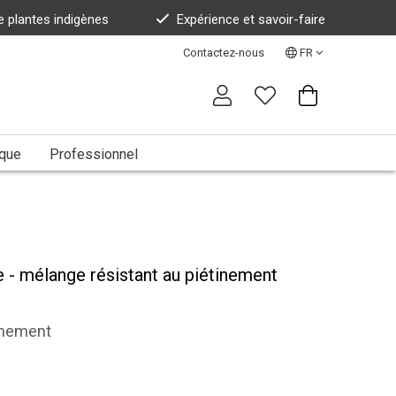
e plantes indigènes
Expérience et savoir-faire
Contactez-nous
FR
ique
Professionnel
 - mélange résistant au piétinement
inement