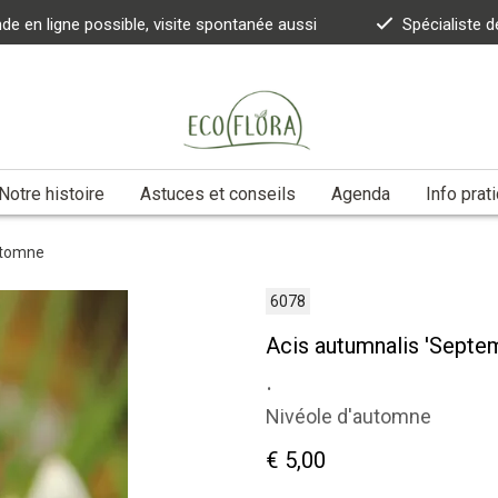
 en ligne possible, visite spontanée aussi
Spécialiste d
Notre histoire
Astuces et conseils
Agenda
Info prat
utomne
6078
Acis autumnalis 'Septe
.
Nivéole d'automne
€ 5,00