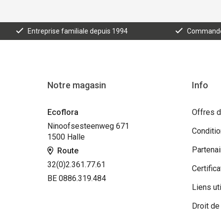
Entreprise familiale depuis 1994
Commande e
Notre magasin
Info
Ecoflora
Offres d
Ninoofsesteenweg 671
Conditi
1500 Halle
Partenai
Route
32(0)2.361.77.61
Certifica
BE 0886.319.484
Liens ut
Droit de