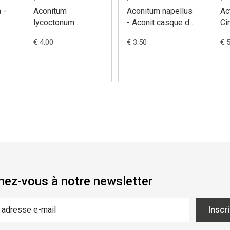
 -
Aconitum
Aconitum napellus
Ac
lycoctonum
- Aconit casque de
Ci
vulparia - Aconit
Jupiter
€ 4.00
€ 3.50
€ 
tue-loup
ez-vous à notre newsletter
Inscr