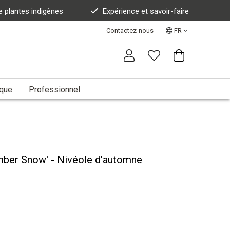
e plantes indigènes
Expérience et savoir-faire
Contactez-nous
FR
ique
Professionnel
mber Snow' - Nivéole d'automne