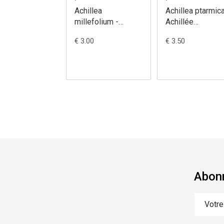
Achillea
Achillea ptarmica
millefolium -
Achillée
Achillée
sternutatoire
€ 3.00
€ 3.50
millefeuille
Abonn