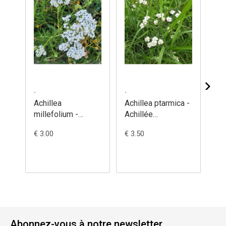
.
.
.
Achillea
Achillea ptarmica -
Ac
millefolium -
Achillée
'S
Achillée
sternutatoire
- 
€ 3.00
€ 3.50
€ 5
millefeuille
d'
Abonnez-vous à notre newsletter