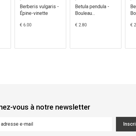
Berberis vulgaris -
Betula pendula -
Be
Épine-vinette
Bouleau
Bo
verruqueux
€ 6.00
€ 2.80
€ 
ez-vous à notre newsletter
Inscr