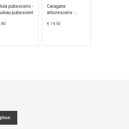
tula pubescens -
Caragana
Carpinus betul
uleau pubescent
arborescens -
Charme
Caraganier de
2.80
€ 14.50
€ 3.12
Sibérie, Arbre aux
pois
iption