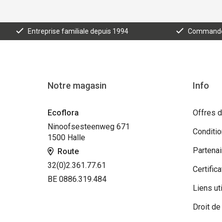
Entreprise familiale depuis 1994
Commande e
Notre magasin
Info
Ecoflora
Offres d
Ninoofsesteenweg 671
Conditi
1500 Halle
Partenai
Route
32(0)2.361.77.61
Certifica
BE 0886.319.484
Liens ut
Droit de