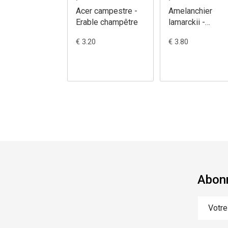
Acer campestre -
Amelanchier
Erable champêtre
lamarckii -
Amélanchier de
€ 3.20
€ 3.80
l'Amérique
Abonn