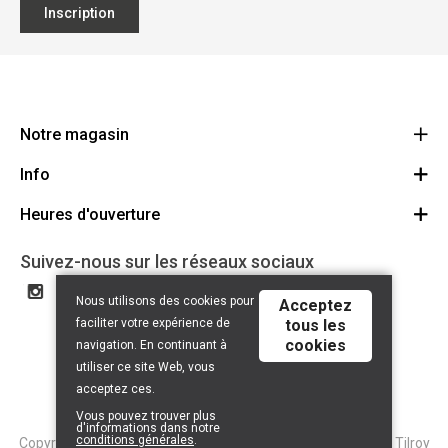
Inscription
Notre magasin
Info
Ecoflora
Ninoofsesteenweg 671
Heures d'ouverture
Offres d'emploi
1500 Halle
Route
Conditions générales
Lundi: Fermé
Suivez-nous sur les réseaux sociaux
32(0)2.361.77.61
Partenaires
BE 0886.319.484
Mardi: 09:00 - 17:00
Nous utilisons des cookies pour
Acceptez
Certificat bio
Mercredi: 09:00 - 17:00
faciliter votre expérience de
tous les
Liens utiles
cookies
Jeudi: 09:00 - 17:00
navigation. En continuant à
Droit de rétractation
utiliser ce site Web, vous
Vendredi: 09:00 - 17:00
acceptez ces.
Samedi: 09:00 - 13:00
Vous pouvez trouver plus
d'informations dans notre
Dimanche: Fermé
conditions générales
.
Copyright © 2026 Tilroy. All Rights Reserved | Powered By
Tilroy