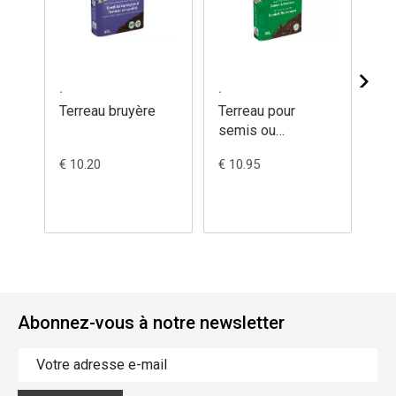
.
.
.
Terreau bruyère
Terreau pour
Te
semis ou
ét
bouturages
€ 10.20
€ 10.95
€ 8
Abonnez-vous à notre newsletter