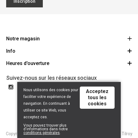
Inscription
Notre magasin
Info
Ecoflora
Ninoofsesteenweg 671
Heures d'ouverture
Offres d'emploi
1500 Halle
Route
Conditions générales
Lundi: Fermé
Suivez-nous sur les réseaux sociaux
32(0)2.361.77.61
Partenaires
BE 0886.319.484
Mardi: 09:00 - 17:00
Nous utilisons des cookies pour
Acceptez
Certificat bio
Mercredi: 09:00 - 17:00
faciliter votre expérience de
tous les
Liens utiles
cookies
Jeudi: 09:00 - 17:00
navigation. En continuant à
Droit de rétractation
utiliser ce site Web, vous
Vendredi: 09:00 - 17:00
acceptez ces.
Samedi: 09:00 - 13:00
Vous pouvez trouver plus
d'informations dans notre
Dimanche: Fermé
conditions générales
.
Copyright © 2026 Tilroy. All Rights Reserved | Powered By
Tilroy