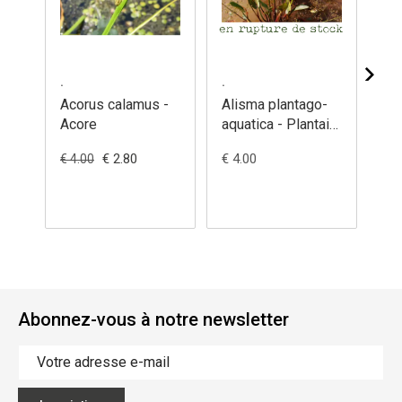
.
.
.
Acorus calamus -
Alisma plantago-
Cal
Acore
aquatica - Plantain
Cal
d'eau
€ 2.80
€ 4.00
€ 4
€ 4.00
Abonnez-vous à notre newsletter