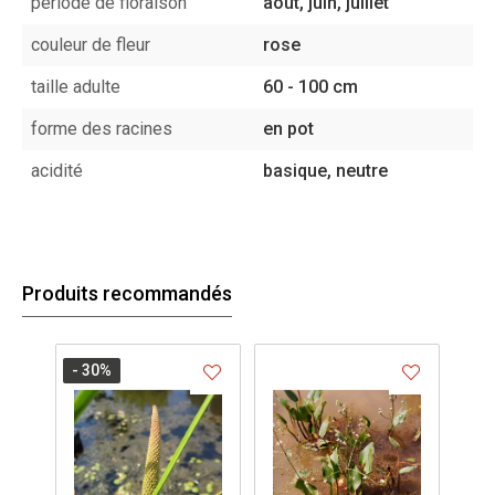
période de floraison
août, juin, juillet
couleur de fleur
rose
taille adulte
60 - 100 cm
forme des racines
en pot
acidité
basique, neutre
Produits recommandés
- 30
%