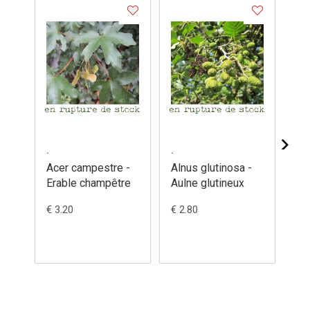
.
.
.
Acer campestre -
Alnus glutinosa -
Am
Erable champêtre
Aulne glutineux
lam
Am
€ 3.20
€ 2.80
€ 3
l'