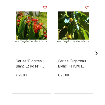
.
.
.
Cerise 'Bigarreau
Cerise 'Bigarreau
Cer
Blanc Et Rose' -
Blanc' - Prunus
Ghi
Prunus avium
avium
Pr
€ 28.00
€ 28.00
€ 3