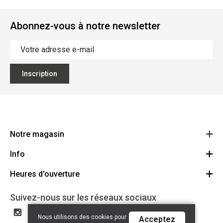
Abonnez-vous à notre newsletter
Inscription
Notre magasin
Info
Ecoflora
Ninoofsesteenweg 671
Heures d'ouverture
Offres d'emploi
1500 Halle
Route
Conditions générales
Lundi: Fermé
Suivez-nous sur les réseaux sociaux
32(0)2.361.77.61
Partenaires
BE 0886.319.484
Mardi: 09:00 - 17:00
Nous utilisons des cookies pour
Acceptez
Certificat bio