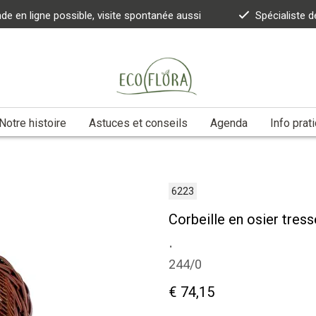
 en ligne possible, visite spontanée aussi
Spécialiste d
Notre histoire
Astuces et conseils
Agenda
Info prat
6223
Corbeille en osier tres
.
244/0
€ 74,15