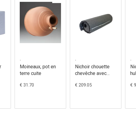
.
.
.
r
Moineaux, pot en
Nichoir chouette
Ni
terre cuite
chevêche avec
hu
protection nr 20A -
11
€ 31.70
€ 209.05
€ 
241/9
18