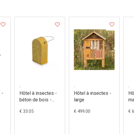
.
.
.
 -
Hôtel à insectes -
Hôtel à insectes -
Hô
béton de bois -
large
ma
375/1
37
€ 33.05
€ 499.00
€ 