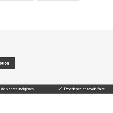
iption
e de plantes indigènes
Expérience et savoir-faire