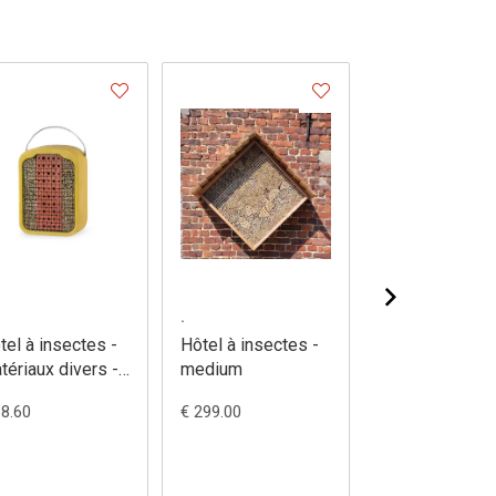
.
.
tel à insectes -
Hôtel à insectes -
Hôtel à insect
tériaux divers -
medium
modèle didact
7/5
- 373/7
68.60
€ 299.00
€ 120.20