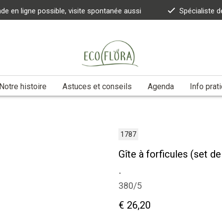
 en ligne possible, visite spontanée aussi
Spécialiste d
Notre histoire
Astuces et conseils
Agenda
Info prat
1787
Gîte à forficules (set de
.
380/5
€ 26,20