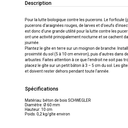
Description
Pour la lutte biologique contre les pucerons. Le forficule (
pucerons d'araignées rouges, de larves et d'oeufs d'insect
est donc d'une grande utilité pour la lutte contre les pucer
ont une activité principalement nocturne et se cachent da
journée.
Plantez le gîte en terre sur un moignon de branche. Instal
proximité du sol (5 à 10 cm environ), puis d'autres dans 
arbustes. Faites attention à ce que l'endroit ne soit pas tr
placez le gîte sur un petit bâton à 3 – 5 cm du sol. Les gî
et doivent rester dehors pendant toute l'année.
Spécifications
Matériau: béton de bois SCHWEGLER
Diamètre: Ø 60 mm
Hauteur: 10 cm
Poids: 0,2 kg/gîte environ