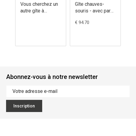
Vous cherchez un
Gîte chauves-
Gî
autre gîte à
souris - avec paroi
sou
chauve-souris?
triple 1FD - 132/0
hab
€ 94.70
€ 1
23
Abonnez-vous à notre newsletter
Inscription