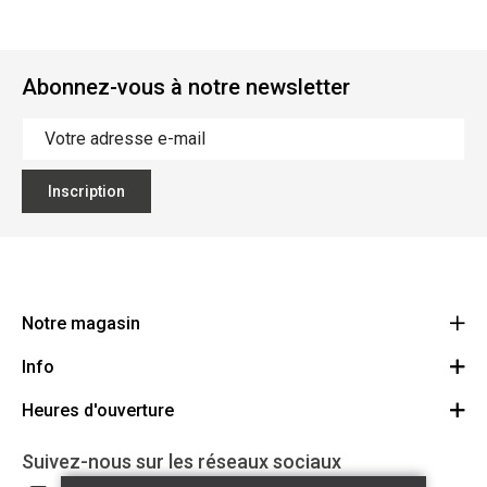
Abonnez-vous à notre newsletter
Inscription
Notre magasin
Info
Ecoflora
Ninoofsesteenweg 671
Heures d'ouverture
Offres d'emploi
1500 Halle
Route
Conditions générales
Lundi: Fermé
Suivez-nous sur les réseaux sociaux
32(0)2.361.77.61
Partenaires
BE 0886.319.484
Mardi: 09:00 - 17:00