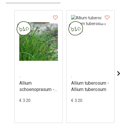
.
.
.
Allium
Allium tuberosum -
All
schoenoprasum -
Allium tuberosum
Al
Allium
€ 3.20
€ 3.20
€ 3
schoenoprasum