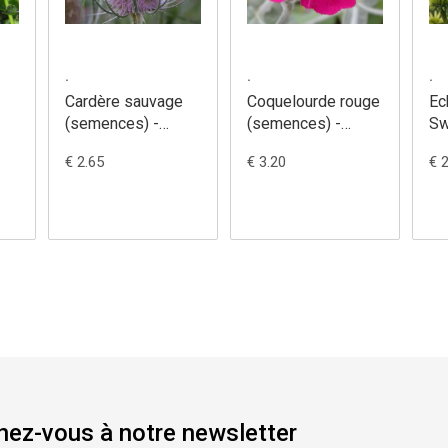
.
.
.
Cardère sauvage
Coquelourde rouge
Ec
(semences) -
(semences) -
Sw
Dipsacus fullonum
Lychnis coronaria
- 
€ 2.65
€ 3.20
€ 
pu
ez-vous à notre newsletter