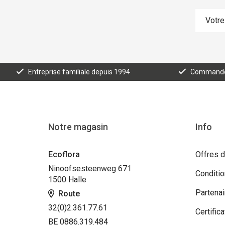
Entreprise familiale depuis 1994
Commande e
Notre magasin
Info
Ecoflora
Offres d
Ninoofsesteenweg 671
Conditi
1500 Halle
Partenai
Route
32(0)2.361.77.61
Certifica
BE 0886.319.484