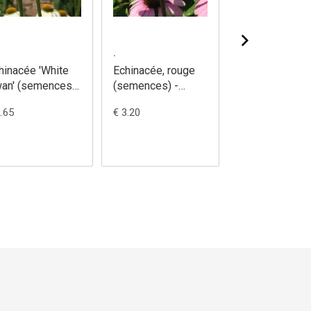
.
.
hinacée 'White
Echinacée, rouge
Guimauve
an' (semences)
(semences) -
(semences) -
Echinacea
Echinacea purpurea
Althaea officin
2.65
€ 3.20
€ 3.20
rpurea