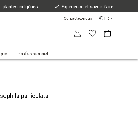
e plantes indigènes
Expérience et savoir-faire
Contactez-nous
FR
ique
Professionnel
sophila paniculata