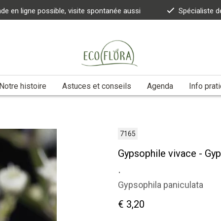
 en ligne possible, visite spontanée aussi
Spécialiste d
Notre histoire
Astuces et conseils
Agenda
Info prat
7165
Gypsophile vivace - Gyp
.
Gypsophila paniculata
€ 3,20