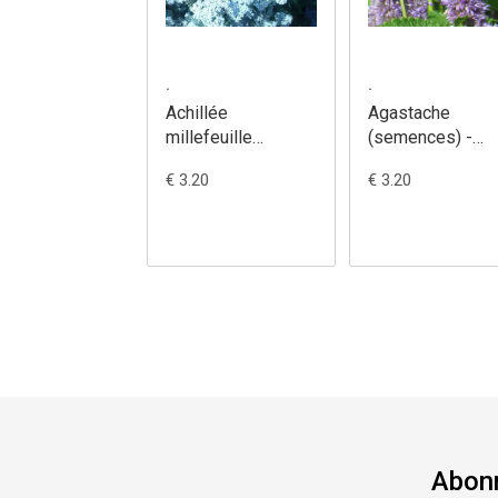
.
.
Achillée
Agastache
millefeuille
(semences) -
(semences) -
Agastache
€ 3.20
€ 3.20
Achillea
foeniculum
millefolium
Abonn