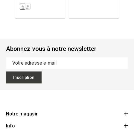
Abonnez-vous à notre newsletter
Inscription
Notre magasin
Info
Ecoflora
Ninoofsesteenweg 671