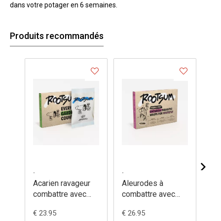
dans votre potager en 6 semaines.
Produits recommandés
.
.
.
Acarien ravageur
Aleurodes à
Ar
combattre avec
combattre avec
se
acarien prédateur -
hymenoptères -
av
€ 23.95
€ 26.95
€ 2
Forni-mite
Encarsia
Ph