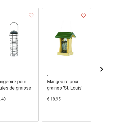
.
.
ngeoire pour
Mangeoire pour
Mangeoire pou
ules de graisse
graines 'St. Louis'
écureuils
5.40
€ 18.95
€ 26.00