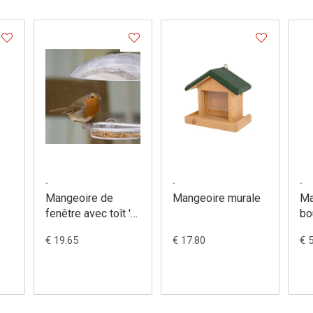
.
.
.
Mangeoire de
Mangeoire murale
Ma
fenêtre avec toît 'I
bo
love robins' -
€ 19.65
€ 17.80
€ 
548/9 + 549/6