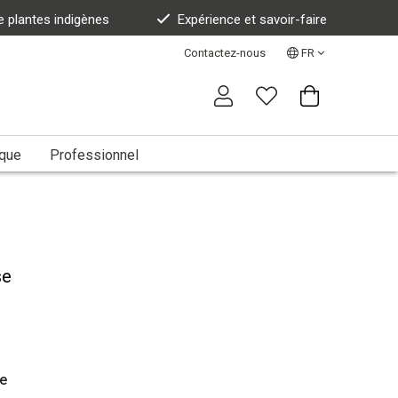
e plantes indigènes
Expérience et savoir-faire
Contactez-nous
FR
ique
Professionnel
se
e