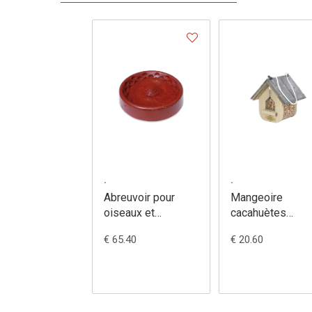
.
.
Abreuvoir pour
Mangeoire
oiseaux et
cacahuètes
insectes - 492/5
'Jupiter' ardoise
€ 65.40
€ 20.60