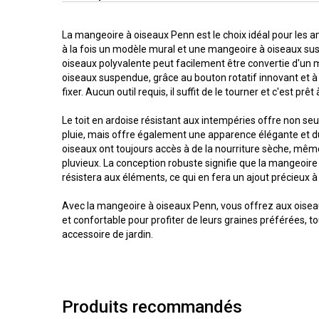
La mangeoire à oiseaux Penn est le choix idéal pour les 
à la fois un modèle mural et une mangeoire à oiseaux s
oiseaux polyvalente peut facilement être convertie d'un
oiseaux suspendue, grâce au bouton rotatif innovant et à
fixer. Aucun outil requis, il suffit de le tourner et c'est prêt 
Le toit en ardoise résistant aux intempéries offre non se
pluie, mais offre également une apparence élégante et du
oiseaux ont toujours accès à de la nourriture sèche, même
pluvieux. La conception robuste signifie que la mangeoir
résistera aux éléments, ce qui en fera un ajout précieux à 
Avec la mangeoire à oiseaux Penn, vous offrez aux oiseau
et confortable pour profiter de leurs graines préférées, to
accessoire de jardin.
Produits recommandés