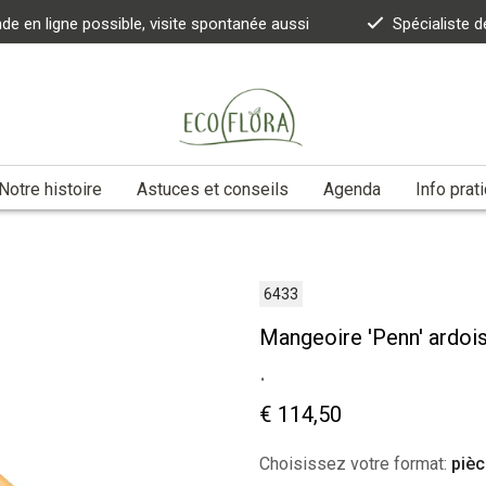
 en ligne possible, visite spontanée aussi
Spécialiste d
Notre histoire
Astuces et conseils
Agenda
Info prat
6433
Mangeoire 'Penn' ardoi
.
€ 114,50
Choisissez votre format:
pièc