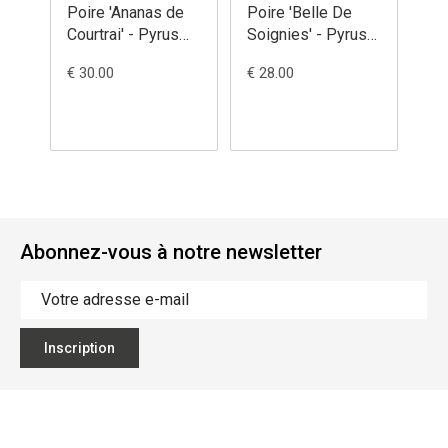
Poire 'Ananas de
Poire 'Belle De
Poi
Courtrai' - Pyrus
Soignies' - Pyrus
Ch
communis
communis
(J
€ 30.00
€ 28.00
€ 2
Py
Abonnez-vous à notre newsletter
Inscription