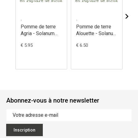
.
.
.
Pomme de terre
Pomme de terre
Po
Agria - Solanum
Alouette - Solanum
Ca
tuberosum
tuberosum
So
€ 5.95
€ 6.50
€ 6
tu
Abonnez-vous à notre newsletter
Inscription