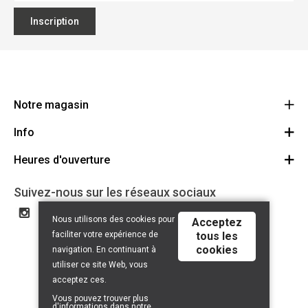
Inscription
Notre magasin
Info
Ecoflora
Ninoofsesteenweg 671
Heures d'ouverture
Offres d'emploi
1500 Halle
Route
Conditions générales
Lundi: Fermé
Suivez-nous sur les réseaux sociaux
32(0)2.361.77.61
Partenaires
BE 0886.319.484
Mardi: 09:00 - 17:00
Nous utilisons des cookies pour
Acceptez
Certificat bio
Mercredi: 09:00 - 17:00
faciliter votre expérience de
tous les
Liens utiles
cookies
Jeudi: 09:00 - 17:00
navigation. En continuant à
Droit de rétractation
utiliser ce site Web, vous
Vendredi: 09:00 - 17:00
acceptez ces.
Samedi: 09:00 - 13:00
Vous pouvez trouver plus
d'informations dans notre