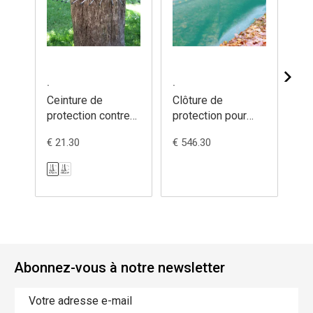
.
.
.
Ceinture de
Clôture de
Sn
protection contre
protection pour
in
les chats - 260/0
amphibiens -
€ 21.30
€ 546.30
€ 1
550/2
Abonnez-vous à notre newsletter