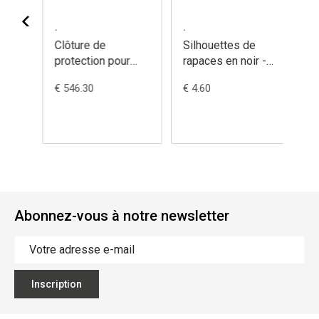
.
.
Clôture de
Silhouettes de
e
protection pour
rapaces en noir -
/0
amphibiens -
436/9
€ 546.30
€ 4.60
550/2
Abonnez-vous à notre newsletter
Inscription