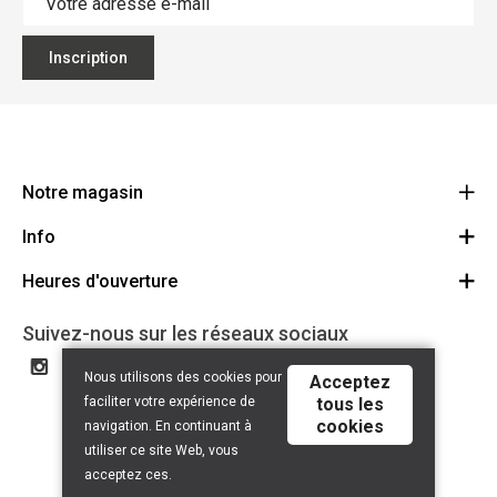
Inscription
Notre magasin
Info
Ecoflora
Ninoofsesteenweg 671
Heures d'ouverture
Offres d'emploi
1500 Halle
Route
Conditions générales
Lundi: Fermé
Suivez-nous sur les réseaux sociaux
32(0)2.361.77.61
Partenaires
BE 0886.319.484
Mardi: 09:00 - 17:00
Nous utilisons des cookies pour
Acceptez
Certificat bio
Mercredi: 09:00 - 17:00
faciliter votre expérience de
tous les
Liens utiles
cookies
Jeudi: 09:00 - 17:00
navigation. En continuant à
Droit de rétractation
utiliser ce site Web, vous
Vendredi: 09:00 - 17:00
acceptez ces.
Samedi: 09:00 - 13:00