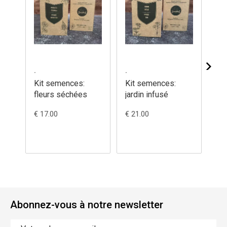
.
.
.
Kit semences:
Kit semences:
Ki
fleurs séchées
jardin infusé
ba
gr
€ 17.00
€ 21.00
€ 2
Abonnez-vous à notre newsletter