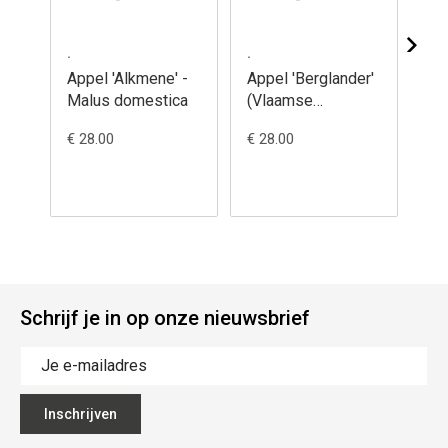
.
.
.
Appel 'Alkmene' -
Appel 'Berglander'
Ap
Malus domestica
(Vlaamse
Rod
Bellefleur) - Malus
Ma
€ 28.00
€ 28.00
€ 2
domestica
Schrijf je in op onze nieuwsbrief
Inschrijven