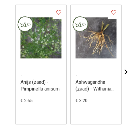
.
.
.
Anijs (zaad) -
Ashwagandha
Ba
Pimpinella anisum
(zaad) - Withania
ani
somnifera
Nice' (
€ 2.65
€ 3.20
€ 2
Oc