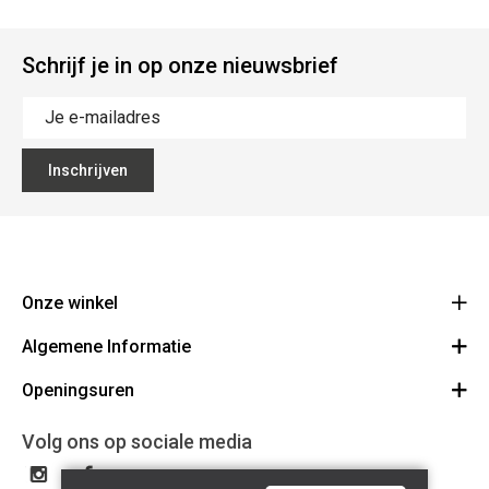
Schrijf je in op onze nieuwsbrief
Inschrijven
Onze winkel
Algemene Informatie
Ecoflora
Ninoofsesteenweg 671
Openingsuren
Vacatures
1500 Halle
Route
Algemene voorwaarden
Maandag : gesloten
Volg ons op sociale media
32(0)2.361.77.61
Bestellen en Betalen
BE 0886.319.484
Dinsdag: 09:00 - 17:00
Partners