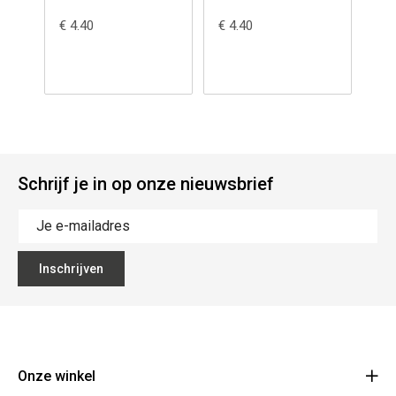
Medicago sativa
(zaad) - Ocimum
(za
€ 4.40
€ 4.40
€ 4
basilicum
ol
Schrijf je in op onze nieuwsbrief
Inschrijven
Onze winkel