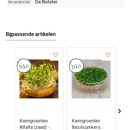
leverancier
De Bolster
Bijpassende artikelen
.
.
.
Kiemgroenten
Kiemgroenten
Ki
Alfalfa (zaad) -
Basilicumkers
Br