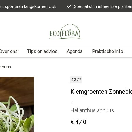
kan, spontaan langskomen ook
Specialist in inheemse plante
Over ons
Tips en advies
Agenda
Praktische info
annuus
1377
Kiemgroenten Zonneblo
.
Helianthus annuus
€ 4,40