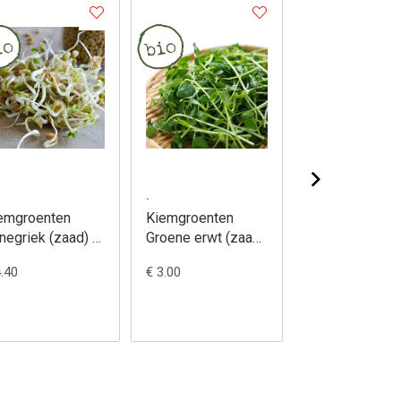
.
.
emgroenten
Kiemgroenten
Kiemgroenten
negriek (zaad) -
Groene erwt (zaad)
Mosterd (zaad
igonella foenum-
- Pisum sativum
Sinapis alba
4.40
€ 3.00
€ 2.65
aecum