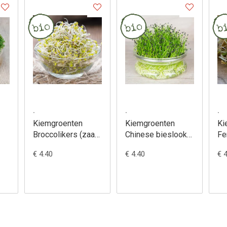
.
.
.
Kiemgroenten
Kiemgroenten
Ki
Broccolikers (zaad)
Chinese bieslook
Fe
- Brassica oleracea
(zaad) - Allium
Tr
€ 4.40
€ 4.40
€ 
tuberosum
gr