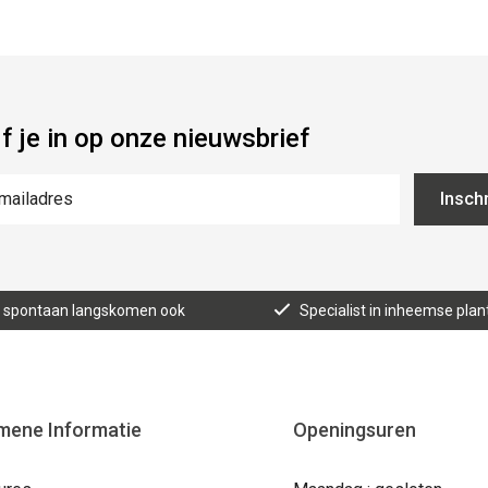
jf je in op onze nieuwsbrief
Inschr
n, spontaan langskomen ook
Specialist in inheemse plan
mene Informatie
Openingsuren