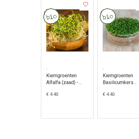
.
.
Kiemgroenten
Kiemgroenten
Alfalfa (zaad) -
Basilicumkers
Medicago sativa
(zaad) - Ocimum
€ 4.40
€ 4.40
basilicum