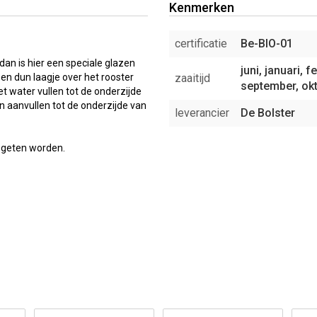
Kenmerken
certificatie
Be-BIO-01
an is hier een speciale glazen
juni, januari, f
en dun laagje over het rooster
zaaitijd
september, ok
t water vullen tot de onderzijde
en aanvullen tot de onderzijde van
leverancier
De Bolster
egeten worden.