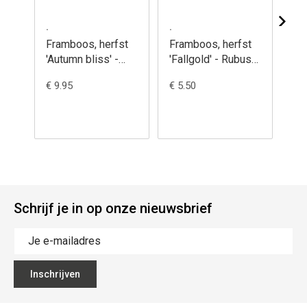
.
.
.
Framboos, herfst
Framboos, herfst
Fr
'Autumn bliss' -
'Fallgold' - Rubus
'Po
Rubus idaeus
idaeus
id
€ 9.95
€ 5.50
€ 5
Schrijf je in op onze nieuwsbrief
Inschrijven