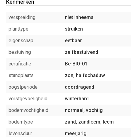
Kenmerken
verspreiding
niet inheems
planttype
struiken
eigenschap
eetbaar
bestuiving
zelfbestuivend
certificatie
Be-BIO-01
standplaats
zon, halfschaduw
oogstperiode
doordragend
vorstgevoeligheid
winterhard
bodemvochtigheid
normaal, vochtig
bodemtype
zand, zandleem, leem
levensduur
meerjarig