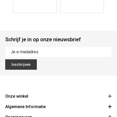
Schrijf je in op onze nieuwsbrief
Inschrijven
Onze winkel
Algemene Informatie
Ecoflora
Ninoofsesteenweg 671