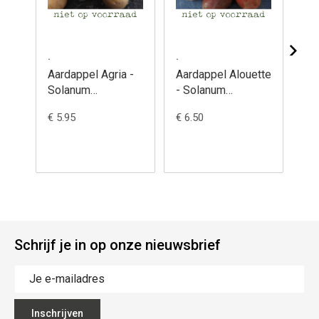
.
.
.
Aardappel Agria -
Aardappel Alouette
Aa
Solanum
- Solanum
Ca
tuberosum
tuberosum
So
€ 5.95
€ 6.50
€ 6
tu
Schrijf je in op onze nieuwsbrief
Inschrijven