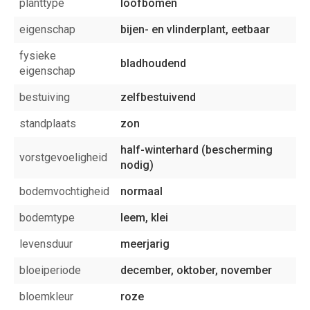
planttype
loofbomen
eigenschap
bijen- en vlinderplant, eetbaar
fysieke
bladhoudend
eigenschap
bestuiving
zelfbestuivend
standplaats
zon
half-winterhard (bescherming
vorstgevoeligheid
nodig)
bodemvochtigheid
normaal
bodemtype
leem, klei
levensduur
meerjarig
bloeiperiode
december, oktober, november
bloemkleur
roze