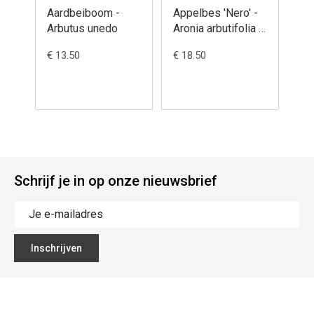
Aardbeiboom -
Appelbes 'Nero' -
App
Arbutus unedo
Aronia arbutifolia x
Aro
mitchurinii
€ 13.50
€ 18.50
€ 1
Schrijf je in op onze nieuwsbrief
Inschrijven