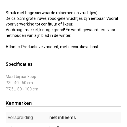
Struik met hoge sierwaarde (bloemen en vruchtjes).
De ca. 2cm grote, ruwe, rood-gele vruchtjes zijn eetbaar. Vooral
voor verwerking tot confituur of likeur.
Verdraagt makkelijk droge grond! En wordt gewaardeerd voor
het houden van zijn blad in de winter.
Atlantic: Productieve variëteit, met decoratieve bast.
Specificaties
Maat bij aankoop:
P3L: 40 - 60 cm
P7,5L: 80 - 100 cm
Kenmerken
verspreiding
niet inheems