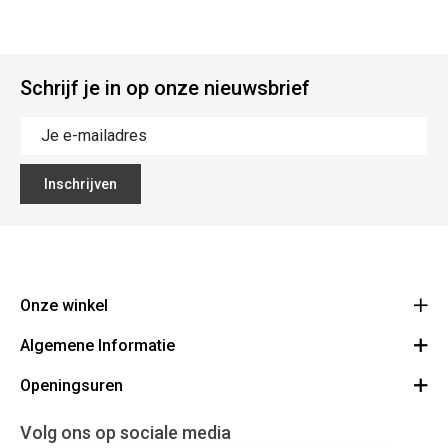
Schrijf je in op onze nieuwsbrief
Inschrijven
Onze winkel
Algemene Informatie
Ecoflora
Ninoofsesteenweg 671
Openingsuren
Vacatures
1500 Halle
Route
Algemene voorwaarden
Maandag : gesloten
Volg ons op sociale media
32(0)2.361.77.61
Bestellen en Betalen