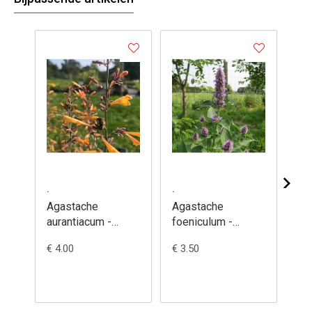
.
.
.
Agastache
Agastache
Al
aurantiacum -
foeniculum -
am
Dropplant, oranje
Dropplant,
am
€ 4.00
€ 3.50
€ 4
Anijshyssop
Ol