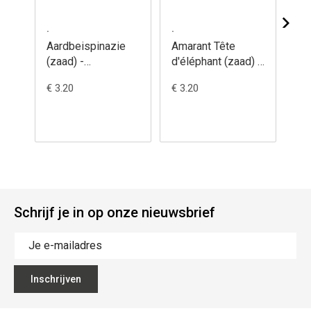
.
.
.
Aardbeispinazie
Amarant Tête
Am
(zaad) -
d'éléphant (zaad) -
(za
Chenopodium
Amaranthus
Am
€ 3.20
€ 3.20
€ 3
capitatum
gangeticus
cr
Schrijf je in op onze nieuwsbrief
Inschrijven