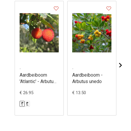
.
.
.
Aardbeiboom
Aardbeiboom -
Ap
'Atlantic' - Arbutus
Arbutus unedo
Aro
unedo
mit
€ 26.95
€ 13.50
€ 1