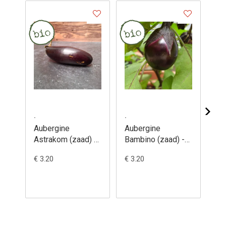
.
.
.
Aubergine
Aubergine
Au
Astrakom (zaad) -
Bambino (zaad) -
Bl
Solanum
Solanum
(z
€ 3.20
€ 3.20
€ 3
melongena
melongena
me