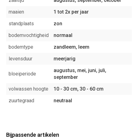
zaaitijd
augustus, september, oktober
maaien
1 tot 2x per jaar
standplaats
zon
bodemvochtigheid
normaal
bodemtype
zandleem, leem
levensduur
meerjarig
augustus, mei, juni, juli,
bloeiperiode
september
volwassen hoogte
10 - 30 cm, 30 - 60 cm
zuurtegraad
neutraal
Bijpassende artikelen