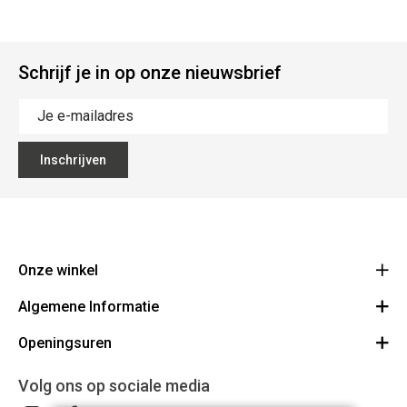
Schrijf je in op onze nieuwsbrief
Inschrijven
Onze winkel
Algemene Informatie
Ecoflora
Ninoofsesteenweg 671
Openingsuren
Vacatures
1500 Halle
Route
Algemene voorwaarden
Maandag : gesloten
Volg ons op sociale media
32(0)2.361.77.61
Bestellen en Betalen
BE 0886.319.484
Dinsdag: 09:00 - 17:00