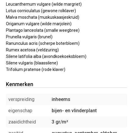
Leucanthemum vulgare (wilde margriet)
Lotus corniculatus (gewone rolklaver)
Malva moschata (muskuskaasjeskruid)
Origanum vulgare (wilde marjolein)
Plantago lanceolata (smalle weegbree)
Prunella vulgaris (brunel)
Ranunculus acris (scherpe boterbloem)
Rumex acetosa (veldzuring)
Silene latifolia alba (avondkoekoeksbloem)
Silene vulgaris (blaassilene)
Trifolium pratense (rode klaver)
Kenmerken
verspreiding
inheems
eigenschap
bijen- en vlinderplant
zaaidichtheid
3 gr/m²