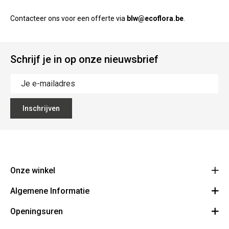
Contacteer ons voor een offerte via
blw@ecoflora.be
.
Schrijf je in op onze nieuwsbrief
Inschrijven
Onze winkel
Algemene Informatie
Ecoflora
Ninoofsesteenweg 671
Openingsuren
Vacatures
1500 Halle
Route
Algemene voorwaarden