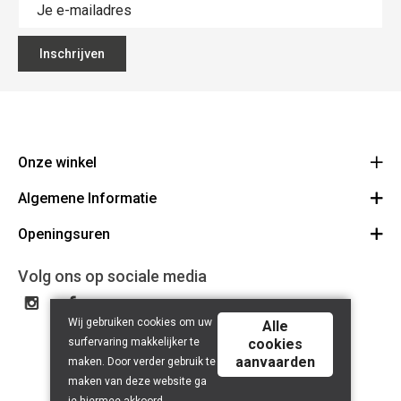
Inschrijven
Onze winkel
Algemene Informatie
Ecoflora
Ninoofsesteenweg 671
Openingsuren
Vacatures
1500 Halle
Route
Algemene voorwaarden
Maandag : gesloten
Volg ons op sociale media
32(0)2.361.77.61
Bestellen en Betalen
BE 0886.319.484
Dinsdag: 09:00 - 17:00
Partners
Wij gebruiken cookies om uw
Woensdag: 09:00 - 17:00
Alle
Bio certificaat
surfervaring makkelijker te
cookies
Donderdag: 09:00 - 17:00
aanvaarden
maken. Door verder gebruik te
Nuttige links
Vrijdag: 09:00 - 17:00
maken van deze website ga
Herroepingsrecht