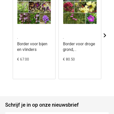
.
.
.
Border voor bijen
Border voor droge
Bo
en vlinders
grond,
ha
bloempotten en -
bl
€ 67.00
€ 80.50
€ 7
bakken
Schrijf je in op onze nieuwsbrief