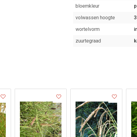
bloemkleur
p
volwassen hoogte
3
wortelvorm
i
zuurtegraad
k