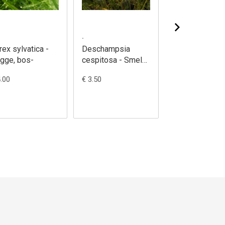
.
.
rex sylvatica -
Deschampsia
Hordelymus
gge, bos-
cespitosa - Smele,
europaeus -
ruwe
Bosgerst
4.00
€ 3.50
€ 3.50