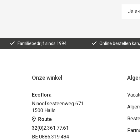
Familiebedrijf sinds 1994
Online bestellen ka
Onze winkel
Alge
Ecoflora
Vacat
Ninoofsesteenweg 671
Algem
1500 Halle
Beste
Route
32(0)2.361.77.61
Partn
BE 0886.319.484