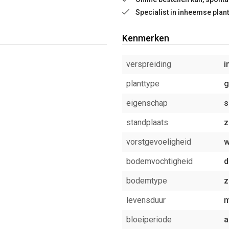
Specialist in inheemse plan
Kenmerken
verspreiding
i
planttype
g
eigenschap
s
standplaats
z
vorstgevoeligheid
w
bodemvochtigheid
d
bodemtype
z
levensduur
m
bloeiperiode
a