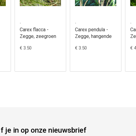
.
.
.
Carex flacca -
Carex pendula -
Ca
Zegge, zeegroen
Zegge, hangende
Ze
€ 3.50
€ 3.50
€ 
jf je in op onze nieuwsbrief