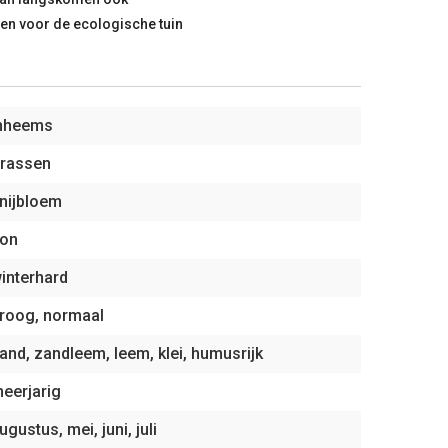
ten voor de ecologische tuin
nheems
rassen
nijbloem
on
interhard
roog, normaal
and, zandleem, leem, klei, humusrijk
eerjarig
ugustus, mei, juni, juli