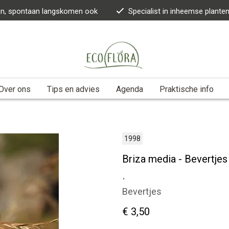
kan, spontaan langskomen ook
Specialist in inheemse plante
Over ons
Tips en advies
Agenda
Praktische info
1998
Briza media - Bevertjes
.
Bevertjes
€ 3,50