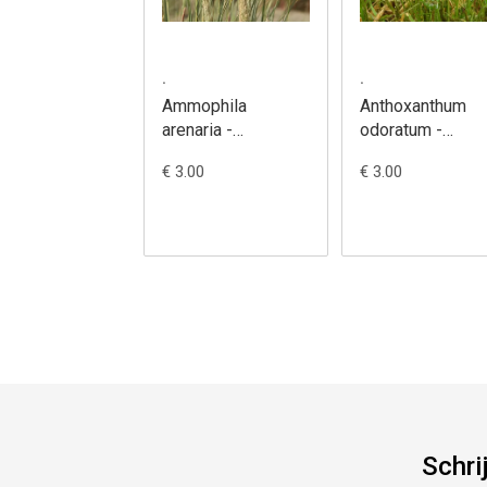
.
.
Ammophila
Anthoxanthum
arenaria -
odoratum -
Helm(gras),
Reukgras
€ 3.00
€ 3.00
Duingras
Schri