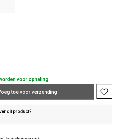
d worden voor ophaling
Voeg toe voor verzending
ver dit product?
taan langskomen ook