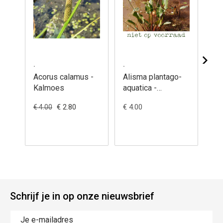
.
.
.
Acorus calamus -
Alisma plantago-
Bu
Kalmoes
aquatica -
um
Waterweegbree,
Zw
€ 2.80
€ 4.00
€ 4
€ 4.00
grote
Schrijf je in op onze nieuwsbrief