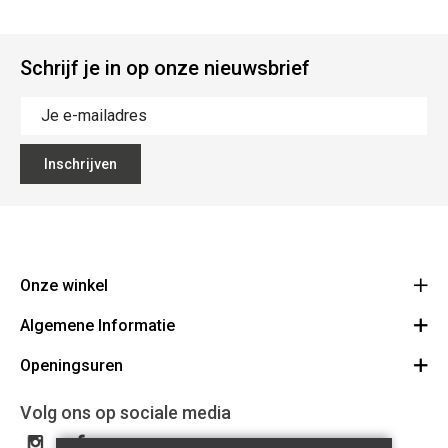
Schrijf je in op onze nieuwsbrief
Inschrijven
Onze winkel
Algemene Informatie
Ecoflora
Ninoofsesteenweg 671
Openingsuren
Vacatures
1500 Halle
Route
Algemene voorwaarden
Maandag : gesloten
Volg ons op sociale media
32(0)2.361.77.61
Bestellen en Betalen
BE 0886.319.484
Dinsdag: 09:00 - 17:00