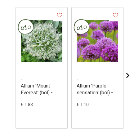
.
.
.
Allium 'Mount
Allium 'Purple
Al
Everest' (bol) -
sensation' (bol) -
(bo
Sierui 'Mount
Sierui 'Purple
co
€ 1.83
€ 1.10
€ 0
Everest'
sensation'