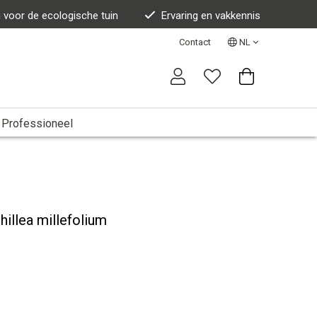
n voor de ecologische tuin
Ervaring en vakkennis
Contact
NL
Professioneel
hillea millefolium