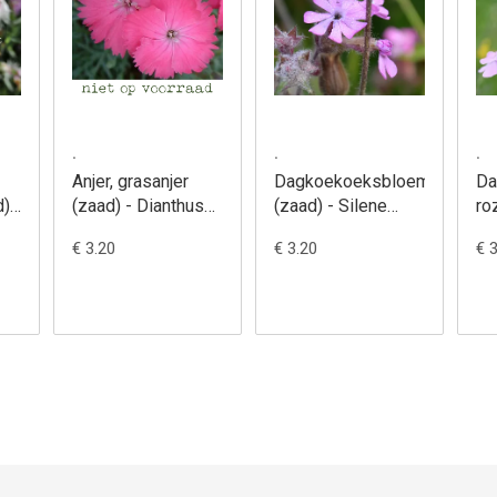
.
.
.
Anjer, grasanjer
Dagkoekoeksbloem
Da
) -
(zaad) - Dianthus
(zaad) - Silene
ro
ius
plumarius
dioica
He
€ 3.20
€ 3.20
€ 
ma