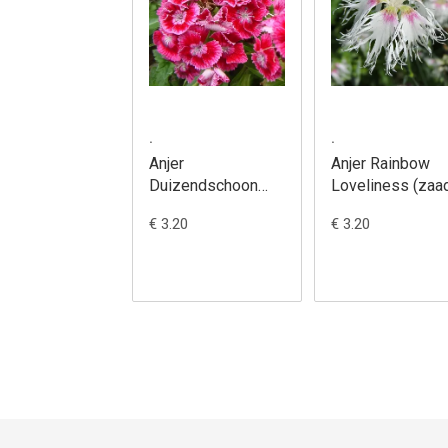
.
.
Anjer
Anjer Rainbow
Duizendschoon
Loveliness (zaad
(zaad) - Dianthus
Dianthus plumar
€ 3.20
€ 3.20
barbatus