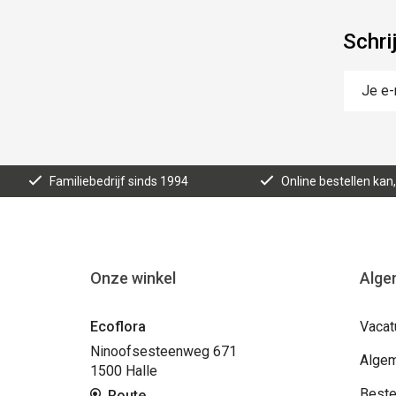
Schri
Familiebedrijf sinds 1994
Online bestellen ka
Onze winkel
Alge
Ecoflora
Vacat
Ninoofsesteenweg 671
Algem
1500 Halle
Beste
Route