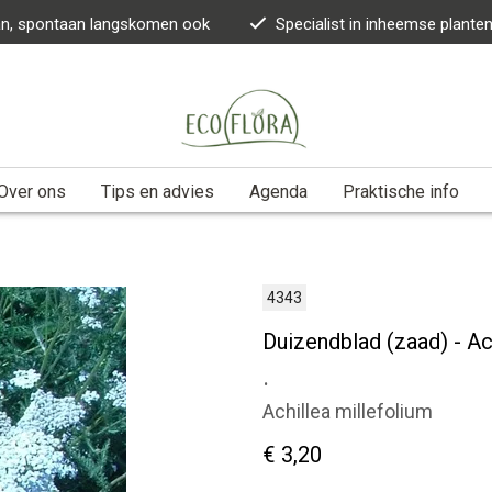
kan, spontaan langskomen ook
Specialist in inheemse plante
Over ons
Tips en advies
Agenda
Praktische info
4343
Duizendblad (zaad) - Ac
.
Achillea millefolium
€ 3,20