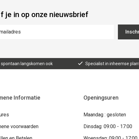
jf je in op onze nieuwsbrief
Inschr
n, spontaan langskomen ook
Specialist in inheemse plan
mene Informatie
Openingsuren
ures
Maandag : gesloten
ene voorwaarden
Dinsdag: 09:00 - 17:00
llen en Betalen
Woensdag: 09:00 - 17:00