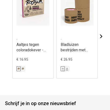
.
.
.
Aaltjes tegen
Bladluizen
Bl
coloradokever -
bestrijden met
be
Felti-care
gaasvliegen -
li
€ 16.95
€ 26.95
€ 2
Chrysopa
- A
Schrijf je in op onze nieuwsbrief