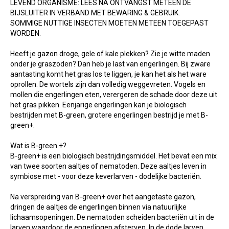
LEVEND ORGANISME: LEES NA ONTVANGST METEEN DE
BIJSLUITER IN VERBAND MET BEWARING & GEBRUIK.
SOMMIGE NUTTIGE INSECTEN MOETEN METEEN TOEGEPAST
WORDEN.
Heeft je gazon droge, gele of kale plekken? Zie je witte maden
onder je graszoden? Dan heb je last van engerlingen. Bij zware
aantasting komt het gras los te liggen, je kan het als het ware
oprollen. De wortels zijn dan volledig weggevreten. Vogels en
mollen die engerlingen eten, verergeren de schade door deze uit
het gras pikken. Eenjarige engerlingen kan je biologisch
bestrijden met B-green, grotere engerlingen bestrijd je met B-
green+.
Wat is B-green +?
B-green+ is een biologisch bestrijdingsmiddel. Het bevat een mix
van twee soorten aaltjes of nematoden. Deze aaltjes leven in
symbiose met - voor deze keverlarven - dodelijke bacteriën.
Na verspreiding van B-green+ over het aangetaste gazon,
dringen de aaltjes de engerlingen binnen via natuurlijke
lichaamsopeningen. De nematoden scheiden bacteriën uit in de
larven waardoor de engerlingen afsterven. In de dode larven