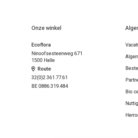
Onze winkel
Alge
Ecoflora
Vacat
Ninoofsesteenweg 671
Algem
1500 Halle
Beste
Route
32(0)2.361.77.61
Partn
BE 0886.319.484
Bio ce
Nuttig
Herro