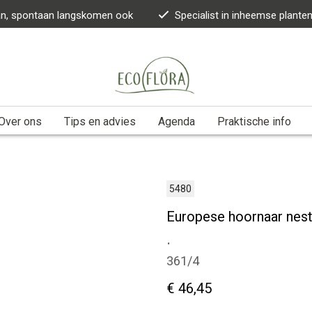
kan, spontaan langskomen ook
Specialist in inheemse plante
Over ons
Tips en advies
Agenda
Praktische info
5480
Europese hoornaar nestk
.
361/4
€ 46,45