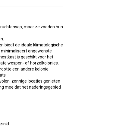
 vruchtensap, maar ze voeden hun
en.
n biedt de ideale klimatologische
, minimaliseert ongewenste
estkast is geschikt voor het
 late wespen- of horzelkolonies.
grootte een andere kolonie
ats.
olen, zonnige locaties genieten
ing mee dat het naderingsgebied
zinkt