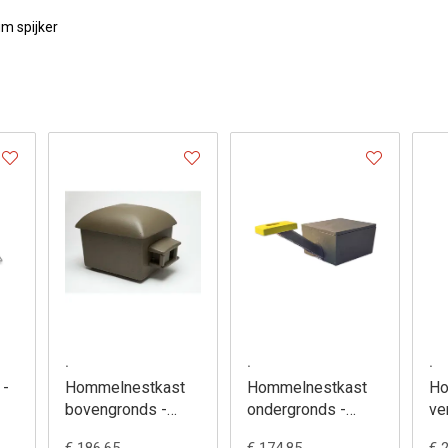
m spijker
.
.
.
 -
Hommelnestkast
Hommelnestkast
Ho
bovengronds -
ondergronds -
ve
350/8
355/3
ne