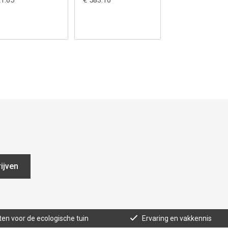
21.65
€ 583.10
€ 499.00
2/2
ijven
ten voor de ecologische tuin
Ervaring en vakkennis