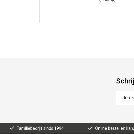
€ 141.40
Schri
Familiebedrijf sinds 1994
Online bestellen ka