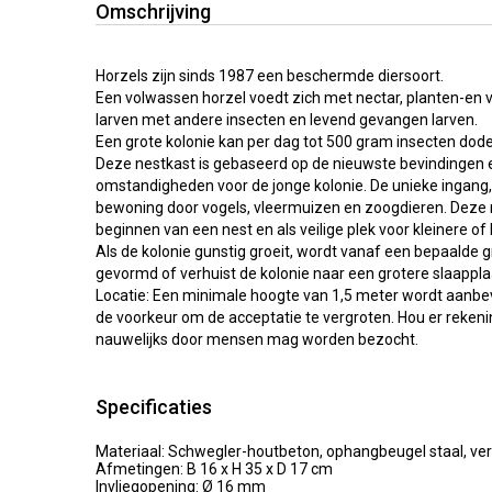
Omschrijving
Horzels zijn sinds 1987 een beschermde diersoort.
Een volwassen horzel voedt zich met nectar, planten-en
larven met andere insecten en levend gevangen larven.
Een grote kolonie kan per dag tot 500 gram insecten dod
Deze nestkast is gebaseerd op de nieuwste bevindingen e
omstandigheden voor de jonge kolonie. De unieke ingang
bewoning door vogels, vleermuizen en zoogdieren. Deze n
beginnen van een nest en als veilige plek voor kleinere of
Als de kolonie gunstig groeit, wordt vanaf een bepaalde 
gevormd of verhuist de kolonie naar een grotere slaappla
Locatie: Een minimale hoogte van 1,5 meter wordt aanbev
de voorkeur om de acceptatie te vergroten. Hou er reken
nauwelijks door mensen mag worden bezocht.
Specificaties
Materiaal: Schwegler-houtbeton, ophangbeugel staal, ver
Afmetingen: B 16 x H 35 x D 17 cm
Invliegopening: Ø 16 mm