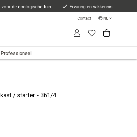
n voor de ecologische tuin
Ervaring en vakkennis
Contact
NL
Professioneel
ast / starter - 361/4