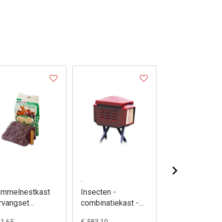
.
.
mmelnestkast
Insecten -
Insectenhotel 
rvangset
combinatiekast -
groot model
stmateriaal -
386/7