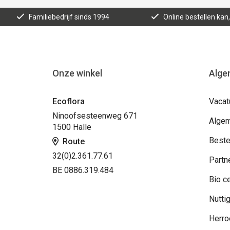
Familiebedrijf sinds 1994
Online bestellen ka
Onze winkel
Alge
Ecoflora
Vacat
Ninoofsesteenweg 671
Algem
1500 Halle
Beste
Route
32(0)2.361.77.61
Partn
BE 0886.319.484
Bio ce
Nuttig
Herro