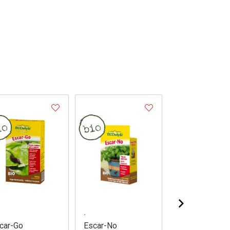
.
.
car-Go
Escar-No
Feromoonval