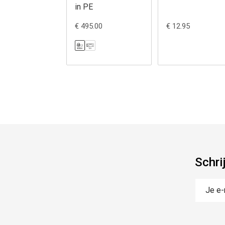
in PE
€ 495.00
€ 12.95
Schri