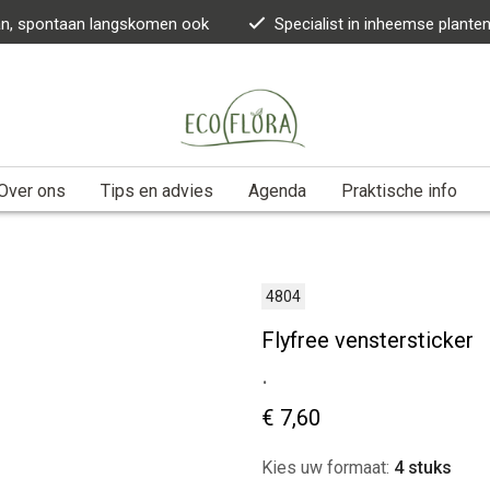
kan, spontaan langskomen ook
Specialist in inheemse plante
Over ons
Tips en advies
Agenda
Praktische info
4804
Flyfree venstersticker
.
€ 7,60
Kies uw formaat:
4 stuks