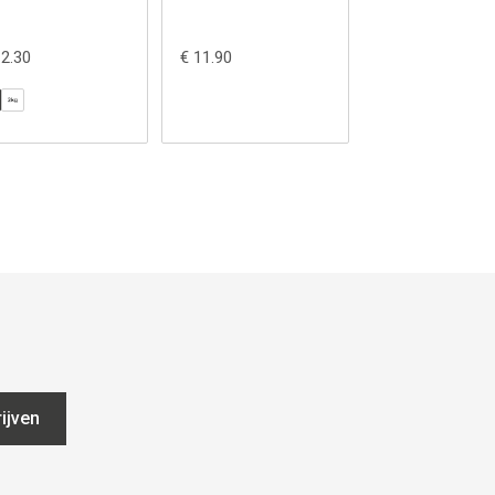
kleefplaten
12.30
€ 11.90
€ 4.75
ijven