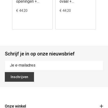
openingen +
ovaal +
bescherming
bescherming
€ 44.20
€ 44.20
Ø27mm 2GR -
30x45mm 2GR -
221/1
218/1
Schrijf je in op onze nieuwsbrief
Inschrijven
Onze winkel