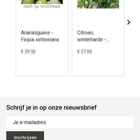
.
.
.
Ananasguave -
Citroen,
Da
Feijoa sellowiana
winterharde -
Ch
Citrus 'Yuzu x
ju
€ 29.50
€ 27.00
€ 7
citrumelo'
Schrijf je in op onze nieuwsbrief
Inschrijven