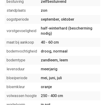
bestuiving
zelfbestuivend
standplaats
zon
oogstperiode
september, oktober
half-winterhard (bescherming
vorstgevoeligheid
nodig)
maat bij aankoop
40 - 60 cm
bodemvochtigheid
droog, normaal
bodemtype
zandleem, leem
levensduur
meerjarig
bloeiperiode
mei, juni, juli
bloemkleur
oranje
volwassen hoogte
250 - 400 cm
wortelvorm
in pot