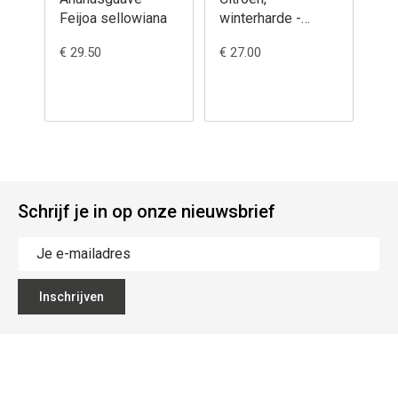
Feijoa sellowiana
winterharde -
Ch
Citrus 'Yuzu x
ju
€ 29.50
€ 27.00
€ 7
citrumelo'
Schrijf je in op onze nieuwsbrief
Inschrijven