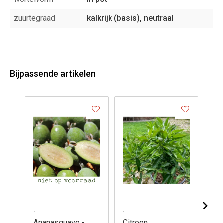
zuurtegraad
kalkrijk (basis), neutraal
Bijpassende artikelen
.
.
.
Ananasguave -
Citroen,
Da