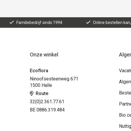
Familiebedrijf sinds 1994
Online bestellen ka
Onze winkel
Alge
Ecoflora
Vacat
Ninoofsesteenweg 671
Algem
1500 Halle
Beste
Route
32(0)2.361.77.61
Partn
BE 0886.319.484
Bio ce
Nuttig