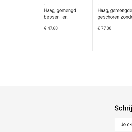
.
.
Haag, gemengd
Haag, gemengde
bessen- en
geschoren zond
bloesem - in totaal
doornen - in tota
€ 47.60
€ 77.00
15 stuks voor 5
25 stuks voor 5
meter
meter
Schri