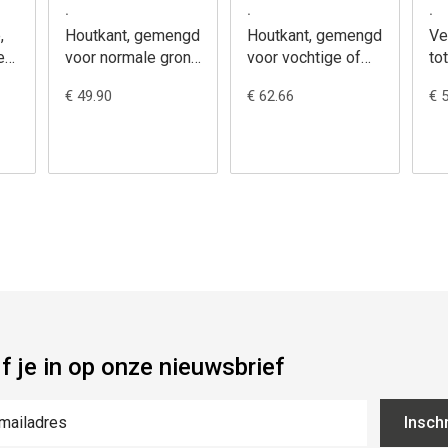
.
.
.
,
Houtkant, gemengd
Houtkant, gemengd
Ve
er
voor normale grond
voor vochtige of
to
al
- in totaal 20 stuks
natte grond - in
vo
€ 49.90
€ 62.66
€ 
voor 10 meter (in
totaal 25stuks voor
du
dubbele rij)
10 meter (in
dubbele rij)
jf je in op onze nieuwsbrief
Inschr