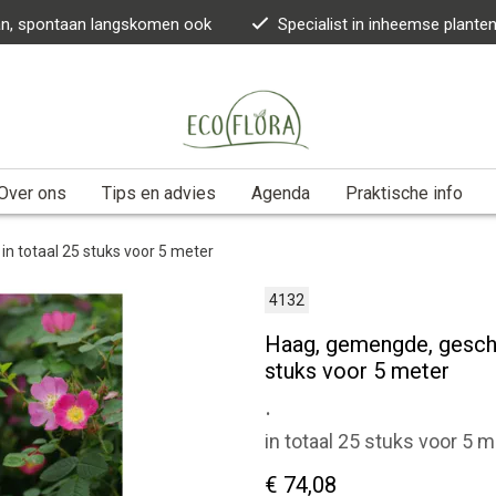
kan, spontaan langskomen ook
Specialist in inheemse plante
Over ons
Tips en advies
Agenda
Praktische info
n totaal 25 stuks voor 5 meter
4132
Haag, gemengde, gescho
stuks voor 5 meter
.
in totaal 25 stuks voor 5 
€ 74,08