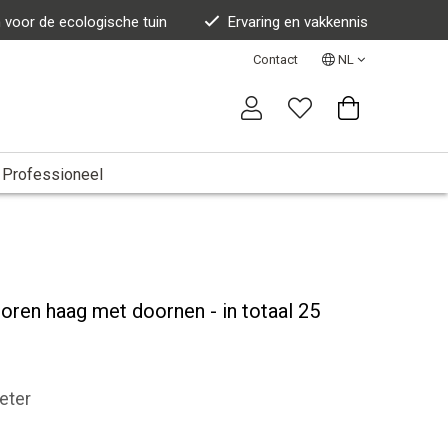
n voor de ecologische tuin
Ervaring en vakkennis
Contact
NL
Professioneel
ren haag met doornen - in totaal 25
meter