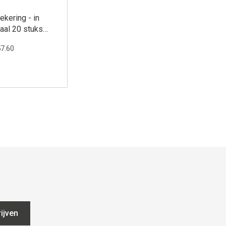
ekering - in
taal 20 stuks
or 10 meter (in
57.60
bbele rij)
ijven