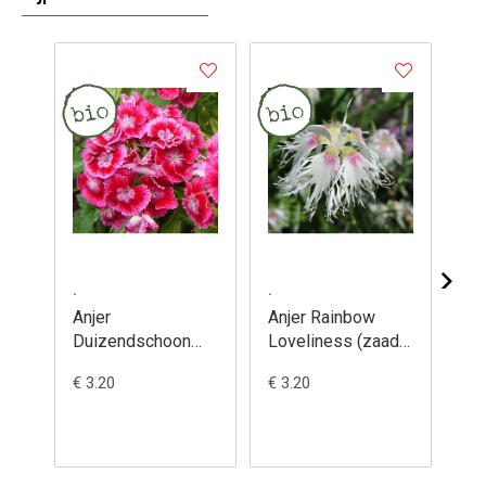
.
.
.
Anjer
Anjer Rainbow
Anj
Duizendschoon
Loveliness (zaad)
(za
(zaad) - Dianthus
- Dianthus
pl
€ 3.20
€ 3.20
€ 3
barbatus
plumarius