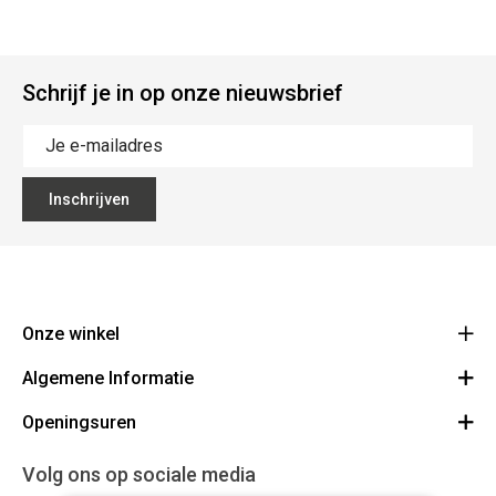
Schrijf je in op onze nieuwsbrief
Inschrijven
Onze winkel
Algemene Informatie
Ecoflora
Ninoofsesteenweg 671
Openingsuren
Vacatures
1500 Halle
Route
Algemene voorwaarden
Maandag : gesloten
Volg ons op sociale media
32(0)2.361.77.61
Bestellen en Betalen