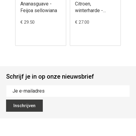
Ananasguave -
Citroen,
Da
Feijoa sellowiana
winterharde -
Ch
Citrus 'Yuzu x
ju
€ 29.50
€ 27.00
€ 7
citrumelo'
Schrijf je in op onze nieuwsbrief
Inschrijven