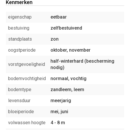
Kenmerken
eigenschap
eetbaar
bestuiving
zelfbestuivend
standplaats
zon
oogstperiode
oktober, november
half-winterhard (bescherming
vorstgevoeligheid
nodig)
bodemvochtigheid
normaal, vochtig
bodemtype
zandleem, leem
levensduur
meerjarig
bloeiperiode
mei, juni
volwassen hoogte
4 - 8 m