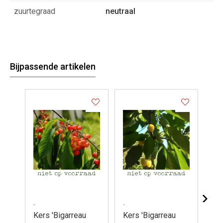
zuurtegraad
neutraal
Bijpassende artikelen
.
.
.
Kers 'Bigarreau
Kers 'Bigarreau
Ke