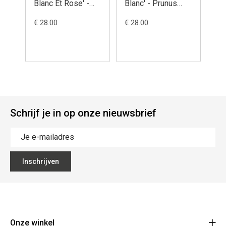
Blanc Et Rose' -
Blanc' - Prunus
Ghi
Prunus avium
avium
Pr
€ 28.00
€ 28.00
€ 3
Schrijf je in op onze nieuwsbrief
Inschrijven
Onze winkel